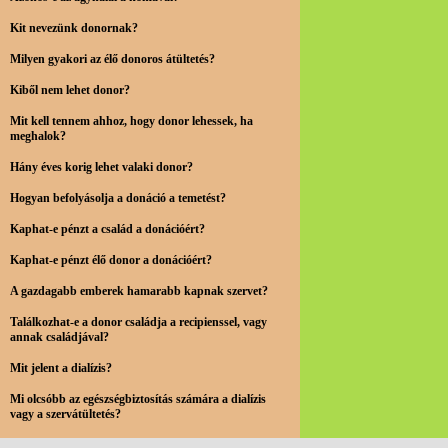
Kit nevezünk donornak?
Milyen gyakori az élő donoros átültetés?
Kiből nem lehet donor?
Mit kell tennem ahhoz, hogy donor lehessek, ha
meghalok?
Hány éves korig lehet valaki donor?
Hogyan befolyásolja a donáció a temetést?
Kaphat-e pénzt a család a donációért?
Kaphat-e pénzt élő donor a donációért?
A gazdagabb emberek hamarabb kapnak szervet?
Találkozhat-e a donor családja a recipienssel, vagy
annak családjával?
Mit jelent a dialízis?
Mi olcsóbb az egészségbiztosítás számára a dialízis
vagy a szervátültetés?