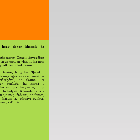
 hogy donor lehessek, ha
zás szerint Önnek lényegében
an az esetben viszont, ha nem
yilatkozatot kell tennie.
n fontos, hogy beszéljenek a
jék meg egymás véleményét, és
hetőségével, ha akarnak. A
agy segítség, ha ismeri a
hozza olyan helyzetbe, hogy
a Ön helyett. A kezelőorvos a
tudja megkérdezni, de fontos,
, hanem az elhunyt egykori
 meg a döntés.