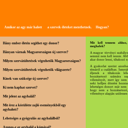
Amikor az agy már halott
a szervek életeket menthetnek.
Hogyan?
Mit kell tennem ahhoz,
Hány ember életén segíthet egy donor?
meghalok?
Hányan várnak Magyarországon új szervre?
A magyar törvényi szabályo
semmit nem kell tennie. Abb
akar donor lenni, tiltakozó n
Milyen szervátültetések végezhetők Magyarországon?
A gyakorlat szerint azonba
Milyen szervátültetések végezhetők világszerte?
témáról a családban. Ismer
éljenek a tiltakozás le
hozzátartozó számára n
Kinek van szüksége új szervre?
véleményét, mert így nem 
neki kelljen döntést hozni
lehetséges donort már nem 
Ki nem kaphat szervet?
hogy nem a hozzátartozó
véleménye alapján szülessen
Mit jelent az agyhalál?
Mit érez a körülötte zajló eseményekből egy
agyhalott?
Lehetséges a gyógyulás az agyhalálból?
Azonos-e az agyhalál a kómával?