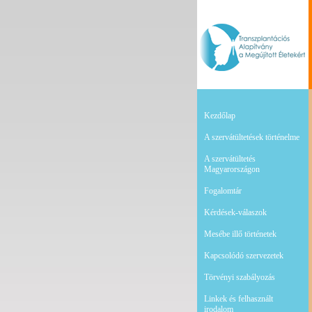
Kezdőlap
A szervátültetések történelme
A szervátültetés
Magyarországon
Fogalomtár
Kérdések-válaszok
Mesébe illő történetek
Kapcsolódó szervezetek
Törvényi szabályozás
Linkek és felhasznált
irodalom